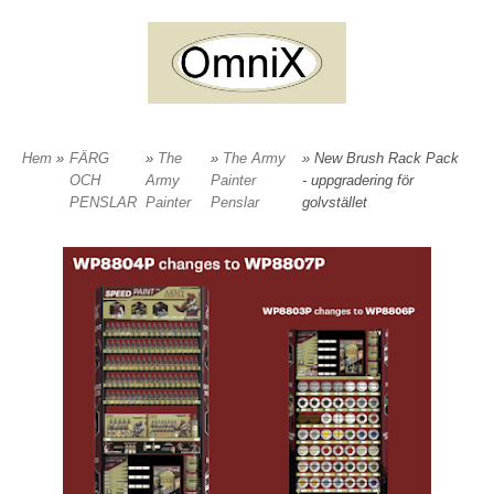
Hem
»
FÄRG
»
The
»
The Army
» New Brush Rack Pack
OCH
Army
Painter
- uppgradering för
PENSLAR
Painter
Penslar
golvstället