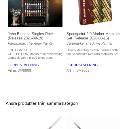
Speedpaint 2.0 Marker Metallics
John Blanche Singles Rack
Set (Release 2026-08-15)
(Release 2026-09-19)
Varumärke: The Army Painter
Varumärke: The Army Painter
Unlock dazzling metallic finishes with
THE COMPLETE
the Speedpaint Markers Metallics Set.
COLLECTIONThanks to overwhelming
...
demand, we’re proud to introduc...
FÖRBESTÄLLNING
FÖRBESTÄLLNING
Art nr. SM8002
Art nr. WP8808
Andra produkter från samma kategori