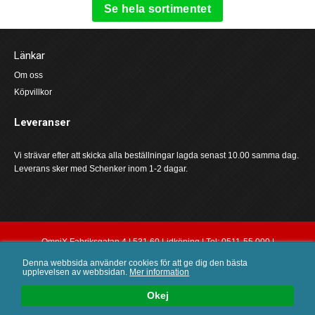
Se hela sortimentet
Länkar
Om oss
Köpvillkor
Leveranser
Vi strävar efter att skicka alla beställningar lagda senast 10.00 samma dag.
Leverans sker med Schenker inom 1-2 dagar.
OmniX Fabriksgatan 4 | 531 60 Lidköping | Tel: 0511-55 000 |
order@omnix.nu
Denna webbsida använder cookies för att ge dig den bästa
upplevelsen av webbsidan.
Mer information
0
Okej
SÖK
LOGGA IN
KUNDVAGN
MENY