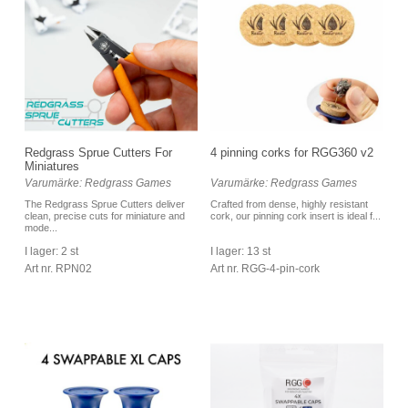
Redgrass Sprue Cutters For
4 pinning corks for RGG360 v2
Miniatures
Varumärke: Redgrass Games
Varumärke: Redgrass Games
The Redgrass Sprue Cutters deliver
Crafted from dense, highly resistant
clean, precise cuts for miniature and
cork, our pinning cork insert is ideal f...
mode...
I lager: 2 st
I lager: 13 st
Art nr. RPN02
Art nr. RGG-4-pin-cork