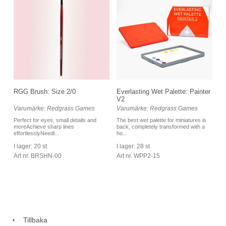
RGG Brush: Size 2/0
Everlasting Wet Palette: Painter
V2
Varumärke: Redgrass Games
Varumärke: Redgrass Games
Perfect for eyes, small details and
The best wet palette for miniatures is
moreAchieve sharp lines
back, completely transformed with a
effortlesslyNeedl...
ho...
I lager: 20 st
I lager: 28 st
Art nr. BRSHN-00
Art nr. WPP2-15
Tillbaka