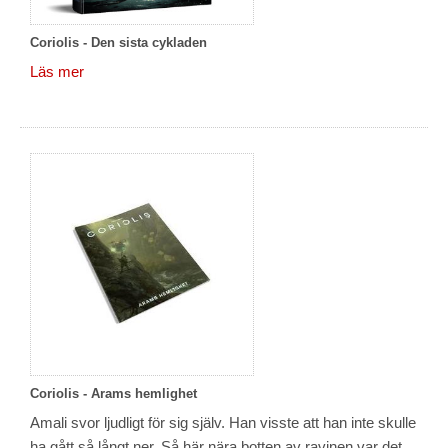
Coriolis - Den sista cykladen
Läs mer
Coriolis - Arams hemlighet
Amali svor ljudligt för sig själv. Han visste att han inte skulle
ha gått så långt ner. Så här nära botten av ravinen var det...