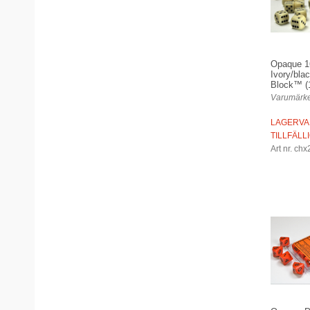
Opaque 
Ivory/bla
Block™ (1
Varumärke
LAGERVA
TILLFÄLL
Art nr. ch