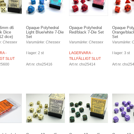
16mm d6
Opaque Polyhedral
Opaque Polyhedral
Opaque Poly
ck Dice
Light Blue/white 7-Die
Red/black 7-Die Set
Orange/blac
2 dice)
Set
Set
: Chessex
Varumärke: Chessex
Varumärke: Chessex
Varumärke: 
RA -
I lager: 2 st
LAGERVARA -
I lager: 3 st
IGT SLUT
TILLFÄLLIGT SLUT
x25600
Art nr. chx25416
Art nr. chx25414
Art nr. chx25