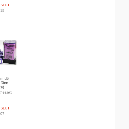
 SLUT
615
mm d6
 Dice
ce)
Chessex
-
 SLUT
607