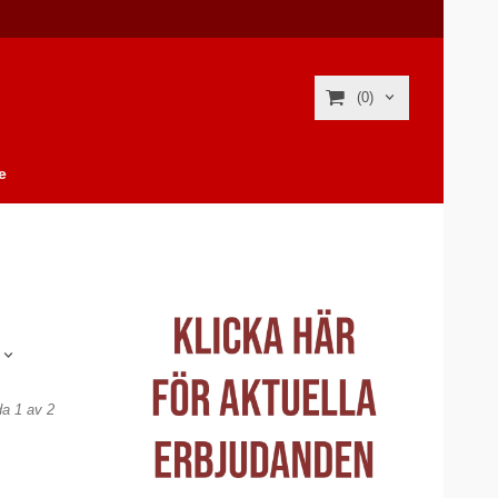
(0)
e
da 1 av 2