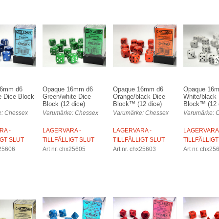
16mm d6
Opaque 16mm d6
Opaque 16mm d6
Opaque 16
e Dice Block
Green/white Dice
Orange/black Dice
White/black
Block (12 dice)
Block™ (12 dice)
Block™ (12 
: Chessex
Varumärke: Chessex
Varumärke: Chessex
Varumärke: 
RA -
LAGERVARA -
LAGERVARA -
LAGERVARA 
IGT SLUT
TILLFÄLLIGT SLUT
TILLFÄLLIGT SLUT
TILLFÄLLIGT
x25606
Art nr. chx25605
Art nr. chx25603
Art nr. chx25