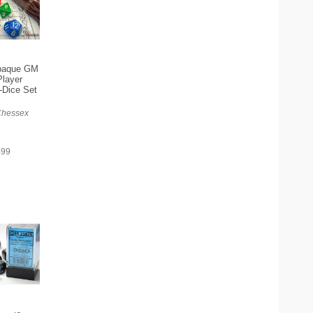
Opaque GM
Player
-Dice Set
Chessex
499