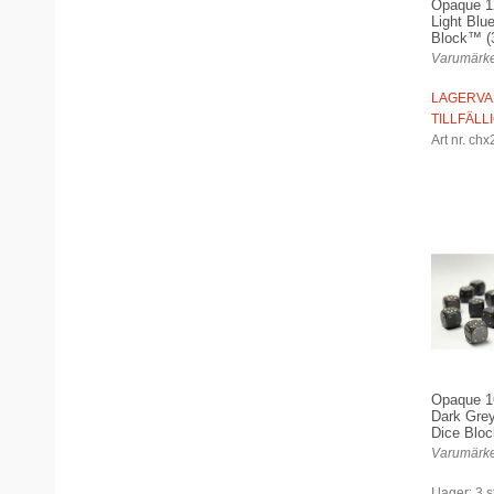
Opaque 
Light Blu
Block™ (3
Varumärke
LAGERVA
TILLFÄLL
Art nr. ch
Opaque 
Dark Gre
Dice Bloc
Varumärke
I lager: 3 s