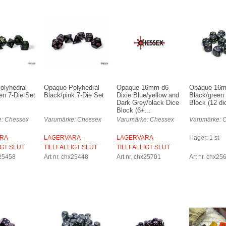
olyhedral
Opaque Polyhedral
Opaque 16mm d6
Opaque 16
en 7-Die Set
Black/pink 7-Die Set
Dixie Blue/yellow and
Black/green
Dark Grey/black Dice
Block (12 di
Block (6+...
: Chessex
Varumärke: Chessex
Varumärke: Chessex
Varumärke: 
RA -
LAGERVARA -
LAGERVARA -
I lager: 1 st
IGT SLUT
TILLFÄLLIGT SLUT
TILLFÄLLIGT SLUT
x25458
Art nr. chx25448
Art nr. chx25701
Art nr. chx25