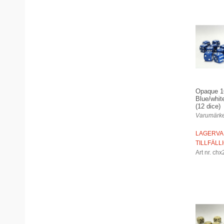
Opaque 
Blue/whit
(12 dice)
Varumärke
LAGERVA
TILLFÄLL
Art nr. ch