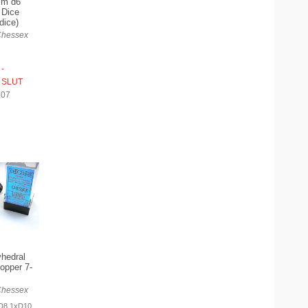
mm d6
 Dice
dice)
Chessex
-
 SLUT
807
hedral
opper 7-
Chessex
D8 1xD10