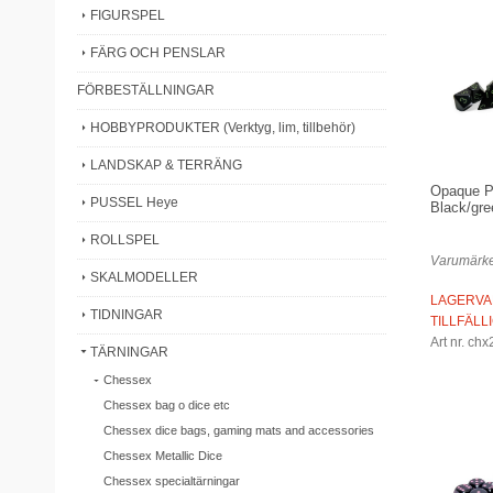
FIGURSPEL
FÄRG OCH PENSLAR
FÖRBESTÄLLNINGAR
HOBBYPRODUKTER (Verktyg, lim, tillbehör)
LANDSKAP & TERRÄNG
Opaque P
PUSSEL Heye
Black/gre
ROLLSPEL
Varumärke
SKALMODELLER
LAGERVA
TIDNINGAR
TILLFÄLL
Art nr. ch
TÄRNINGAR
Chessex
Chessex bag o dice etc
Chessex dice bags, gaming mats and accessories
Chessex Metallic Dice
Chessex specialtärningar