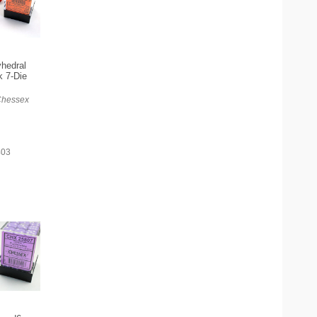
hedral
k 7-Die
Chessex
403