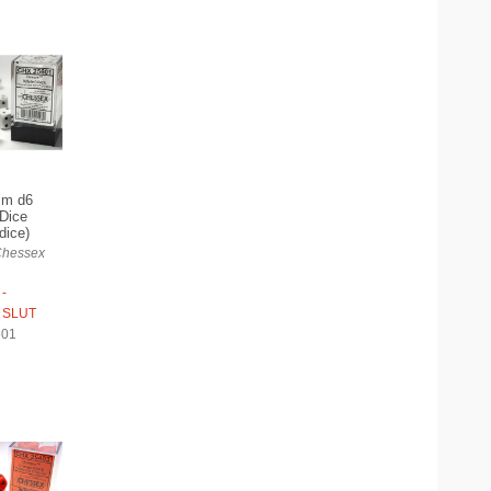
mm d6
 Dice
dice)
Chessex
-
 SLUT
601