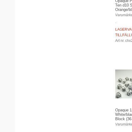
Opaque P
Ten d10 
Orange/b
Varumärke
.
LAGERVA
TILLFÄLL
Art nr. ch
Opaque 
White/bla
Block (36
Varumärke
.