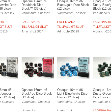
12mm d6
Opaque 12mm d6
Opaque 16mm d6
Opaque 16
e/white Dice
Red/black Dice
Black/gold Dice Block
Dusty Blue/
6 dice)
Block™ (36 dice)
(12 dice)
Block (12 di
: Chessex
Varumärke: Chessex
Varumärke: Chessex
Varumärke: 
RA -
LAGERVARA -
LAGERVARA -
LAGERVARA 
IGT SLUT
TILLFÄLLIGT SLUT
TILLFÄLLIGT SLUT
TILLFÄLLIGT
x25816
Art nr. chx25814
Art nr. chx25628
Art nr. chx25
16mm d6
Opaque 16mm d6
Opaque 16mm d6
Opaque 16
y/copper
Black/red Dice Block
Light Blue/white Dice
Dusty Green
k (12 dice)
(12 dice)
Block (12 dice)
Dice Block (
: Chessex
Varumärke: Chessex
Varumärke: Chessex
Varumärke: 
t
I lager: 2 st
I lager: 1 st
LAGERVARA 