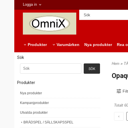
Logga in
Produkter
Varumärken
Nya produkter
Rea o
Sök
Hem
»
T
Opaq
Produkter
Fil
Nya produkter
Kampanjprodukter
Totalt 6
Utvalda produkter
BRÄDSPEL / SÄLLSKAPSSPEL