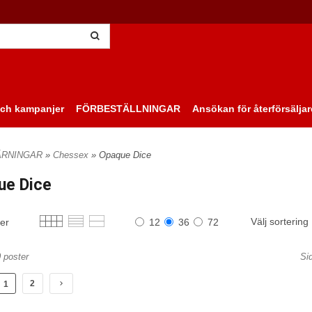
ch kampanjer
FÖRBESTÄLLNINGAR
Ansökan för återförsäljar
ÄRNINGAR
»
Chessex
» Opaque Dice
ue Dice
Välj sortering
ter
12
36
72
0 poster
Si
2
1