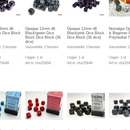
16mm d6
Opaque 12mm d6
Opaque 12mm d6
Nostalgia 
k Dice Block
Black/green Dice
Black/pink Dice Block
& Beginner 
Block Dice Block (36
Dice Block (36 dice)
Polyhedral 7
dice)
: Chessex
Varumärke: Chessex
Varumärke: Chessex
Varumärke: 
t
I lager: 1 st
I lager: 1 st
I lager: 1 st
x25648
Art nr. chx25858
Art nr. chx25848
Art nr. chx25