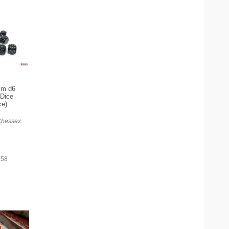
mm d6
 Dice
ce)
Chessex
658