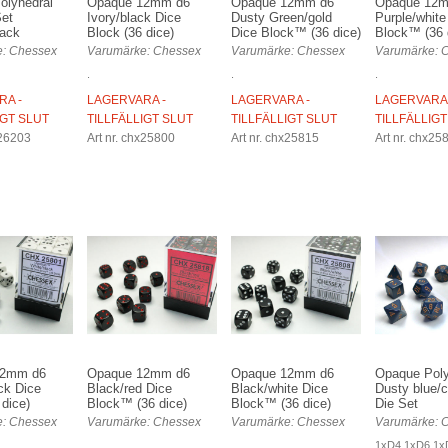
olyhedral
Opaque 12mm d6
Opaque 12mm d6
Opaque 12
Set
Ivory/black Dice
Dusty Green/gold
Purple/white
lack
Block (36 dice)
Dice Block™ (36 dice)
Block™ (36 
: Chessex
Varumärke: Chessex
Varumärke: Chessex
Varumärke: 
.
.
.
RA -
LAGERVARA -
LAGERVARA -
LAGERVARA 
IGT SLUT
TILLFÄLLIGT SLUT
TILLFÄLLIGT SLUT
TILLFÄLLIGT
x26203
Art nr. chx25800
Art nr. chx25815
Art nr. chx25
12mm d6
Opaque 12mm d6
Opaque 12mm d6
Opaque Poly
ck Dice
Black/red Dice
Black/white Dice
Dusty blue/c
 dice)
Block™ (36 dice)
Block™ (36 dice)
Die Set
: Chessex
Varumärke: Chessex
Varumärke: Chessex
Varumärke: 
.
.
1xD4 1xD6 1x