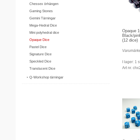
Chessex örhängen
Gaming Stones
Gemini Tärningar
Mega-Hedral Dice
Opaque 
Mini polyhedral dice
Black/pin
Opaque Dice
(12 dice)
Pastel Dice
Varumärke
Signature Dice
Speckled Dice
I lager: 1 s
Art nr. ch
Translucent Dice
Q-Workshop tärningar