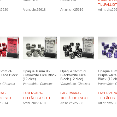
TILLFÄLLIGT
x25620
Art nr. chx25618
Art nr. chx25616
Art nr. chx25
16mm d6
Opaque 16mm d6
Opaque 16mm d6
Opaque 16
 Dice Block
Grey/white Dice Block
Black/white Dice
Purple/white
(12 dice)
Block (12 dice)
Block (12 di
: Chessex
Varumärke: Chessex
Varumärke: Chessex
Varumärke: 
RA -
LAGERVARA -
LAGERVARA -
LAGERVARA 
IGT SLUT
TILLFÄLLIGT SLUT
TILLFÄLLIGT SLUT
TILLFÄLLIGT
x25614
Art nr. chx25610
Art nr. chx25608
Art nr. chx25