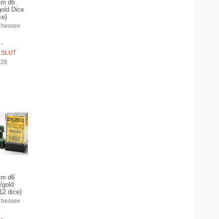
mm d6
gold Dice
ce)
Chessex
-
 SLUT
626
mm d6
/gold
12 dice)
Chessex
-