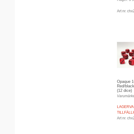
Art nr. ch
Opaque 
Red/black
(12 dice)
Varumärke
LAGERVA
TILLFÄLL
Art nr. ch