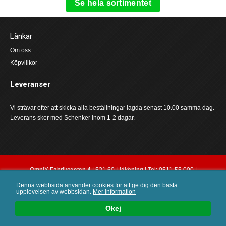
Se hela sortimentet
Länkar
Om oss
Köpvillkor
Leveranser
Vi strävar efter att skicka alla beställningar lagda senast 10.00 samma dag.
Leverans sker med Schenker inom 1-2 dagar.
OmniX Fabriksgatan 4 | 531 60 Lidköping | Tel: 0511-55 000 |
order@omnix.nu
Denna webbsida använder cookies för att ge dig den bästa
upplevelsen av webbsidan.
Mer information
0
Okej
SÖK
LOGGA IN
KUNDVAGN
MENY