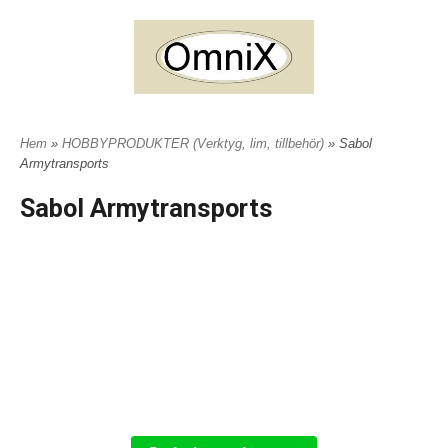
Hem
»
HOBBYPRODUKTER (Verktyg, lim, tillbehör)
» Sabol
Armytransports
Sabol Armytransports