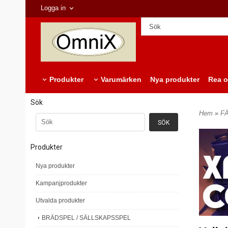
Logga in
Produkter
Varumärken
Nya produkter
Rea o
Sök
Hem
»
F
Produkter
Nya produkter
Kampanjprodukter
Utvalda produkter
BRÄDSPEL / SÄLLSKAPSSPEL