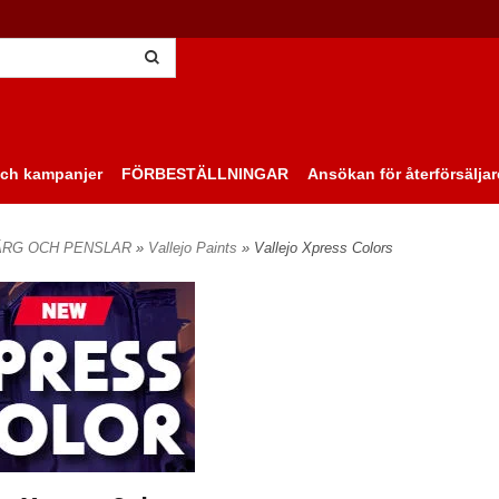
ch kampanjer
FÖRBESTÄLLNINGAR
Ansökan för återförsäljar
ÄRG OCH PENSLAR
»
Vallejo Paints
» Vallejo Xpress Colors