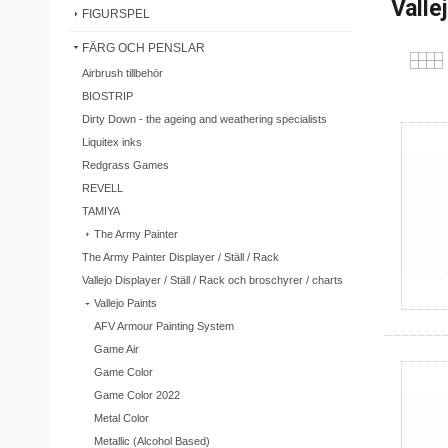
Valle
FIGURSPEL
FÄRG OCH PENSLAR
Airbrush tillbehör
BIOSTRIP
Dirty Down - the ageing and weathering specialists
Liquitex inks
Redgrass Games
REVELL
TAMIYA
The Army Painter
The Army Painter Displayer / Ställ / Rack
Vallejo Displayer / Ställ / Rack och broschyrer / charts
Vallejo Paints
AFV Armour Painting System
Game Air
Game Color
Game Color 2022
Metal Color
Metallic (Alcohol Based)