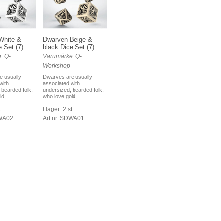
White &
Dwarven Beige &
e Set (7)
black Dice Set (7)
: Q-
Varumärke: Q-
Workshop
e usually
Dwarves are usually
with
associated with
 bearded folk,
undersized, bearded folk,
d, ...
who love gold, ...
t
I lager: 2 st
DWA02
Art nr. SDWA01