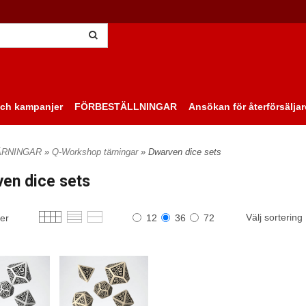
ch kampanjer
FÖRBESTÄLLNINGAR
Ansökan för återförsäljar
ÄRNINGAR
»
Q-Workshop tärningar
» Dwarven dice sets
en dice sets
Välj sortering
ter
12
36
72