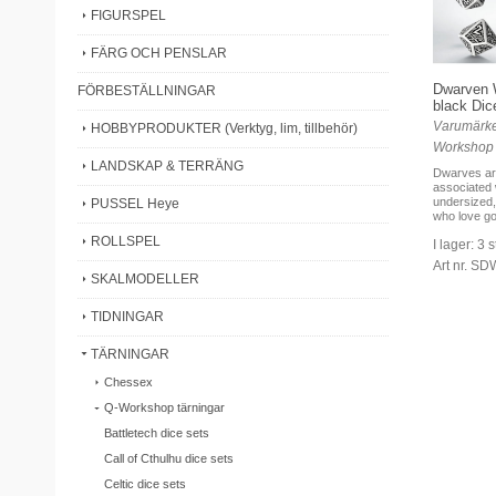
FIGURSPEL
FÄRG OCH PENSLAR
Dwarven 
FÖRBESTÄLLNINGAR
black Dic
Varumärke
HOBBYPRODUKTER (Verktyg, lim, tillbehör)
Workshop
LANDSKAP & TERRÄNG
Dwarves ar
associated 
undersized,
PUSSEL Heye
who love gol
ROLLSPEL
I lager: 3 s
Art nr. S
SKALMODELLER
TIDNINGAR
TÄRNINGAR
Chessex
Q-Workshop tärningar
Battletech dice sets
Call of Cthulhu dice sets
Celtic dice sets