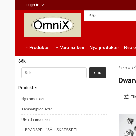
Logga in
Produkter
Varumärken
Nya produkter
Rea o
Sök
Hem
»
T
Dwarv
Produkter
Fil
Nya produkter
Kampanjprodukter
Utvalda produkter
BRÄDSPEL / SÄLLSKAPSSPEL